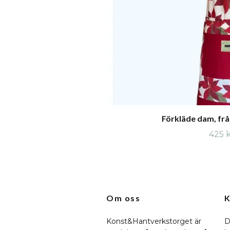
Förkläde dam, från
425 
Om oss
K
Konst&Hantverkstorget är
D