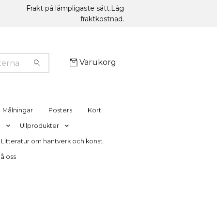
Frakt på lämpligaste sätt.Låg
fraktkostnad.
Varukorg
Målningar
Posters
Kort
g
Ullprodukter
Litteratur om hantverk och konst
nå oss