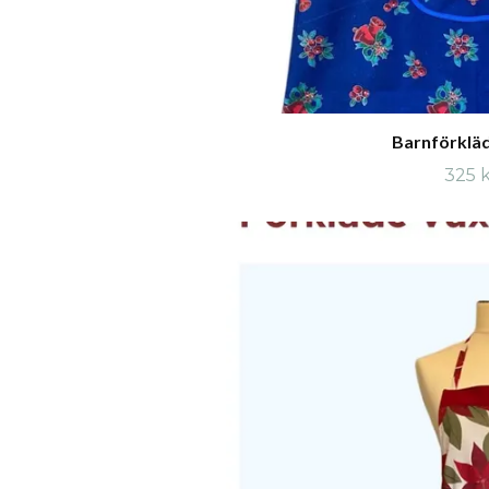
Barnförkläd
325 