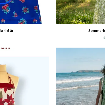
e 4-6 år
Sommarkl
kr
3