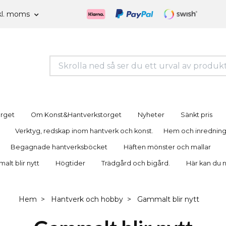
kl. moms
orget
Om Konst&Hantverkstorget
Nyheter
Sänkt pris
Verktyg, redskap inom hantverk och konst.
Hem och inrednin
Begagnade hantverksböcket
Häften mönster och mallar
lt blir nytt
Högtider
Trädgård och bigård.
Här kan du 
Hem
Hantverk och hobby
Gammalt blir nytt