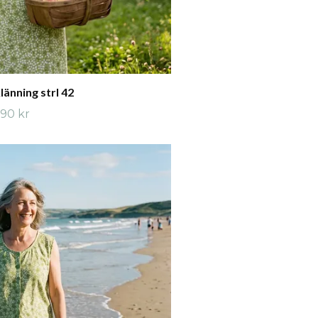
änning strl 42
90 kr