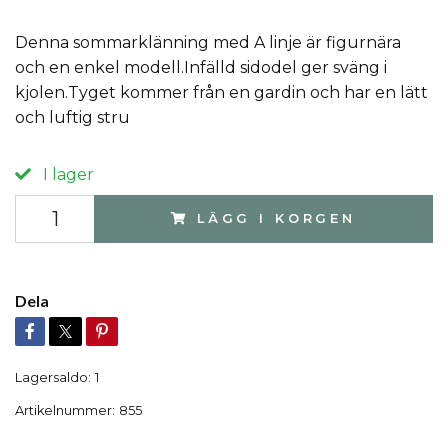
Denna sommarklänning med A linje är figurnära
och en enkel modell.Infälld sidodel ger sväng i
kjolen.Tyget kommer från en gardin och har en lätt
och luftig stru
I lager
LÄGG I KORGEN
Dela
Lagersaldo:
1
Artikelnummer:
855