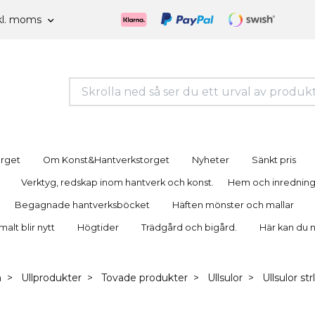
kl. moms
orget
Om Konst&Hantverkstorget
Nyheter
Sänkt pris
Verktyg, redskap inom hantverk och konst.
Hem och inrednin
Begagnade hantverksböcket
Häften mönster och mallar
lt blir nytt
Högtider
Trädgård och bigård.
Här kan du 
m
Ullprodukter
Tovade produkter
Ullsulor
Ullsulor str