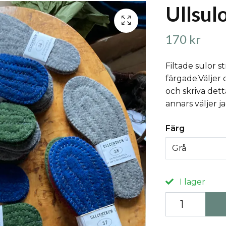
Ullsulo
170 kr
Filtade sulor st
färgade.Väljer
och skriva dett
annars väljer j
Färg
Grå
I lager