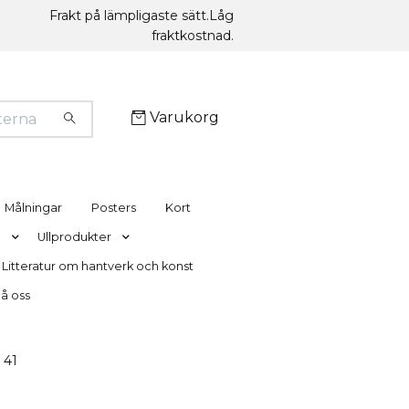
Frakt på lämpligaste sätt.Låg
fraktkostnad.
Varukorg
Målningar
Posters
Kort
g
Ullprodukter
Litteratur om hantverk och konst
nå oss
l 41