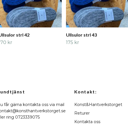
Ullsulor strl 42
Ullsulor strl 43
170 kr
175 kr
undtjänst
Kontakt:
u får gärna kontakta oss via mail
Konst&Hantverkstorget
ontakt@konsthantverkstorget.se
Returer
ller ring 0723339075
Kontakta oss