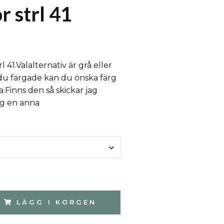
r strl 41
rl 41.Valalternativ är grå eller
 du färgade kan du önska färg
a.Finns den så skickar jag
ag en anna
LÄGG I KORGEN