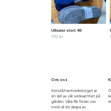
Ullsulor storl. 40
170 kr
Om oss
K
Konst&Hantverkstorget är
D
en del av vår verksamhet på
k
gården. Våra får förser oss
e
med ull att skapa av.