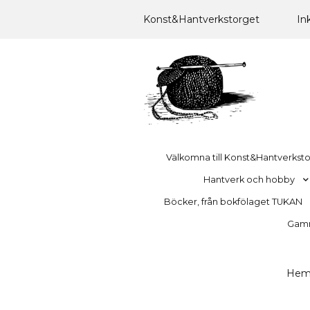
Konst&Hantverkstorget
In
Välkomna till Konst&Hantverkst
Hantverk och hobby
Böcker, från bokfölaget TUKAN
Gamma
He