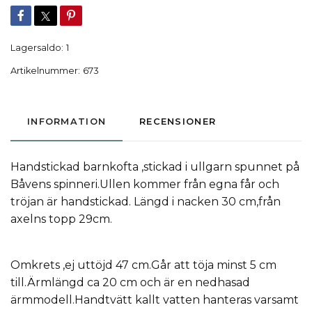
Lagersaldo:
1
Artikelnummer:
673
INFORMATION
RECENSIONER
Handstickad barnkofta ,stickad i ullgarn spunnet på
Båvens spinneri.Ullen kommer från egna får och
tröjan är handstickad. Längd i nacken 30 cm,från
axelns topp 29cm.
Omkrets ,ej uttöjd 47 cm.Går att töja minst 5 cm
till.Ärmlängd ca 20 cm och är en nedhasad
ärmmodell.Handtvätt kallt vatten hanteras varsamt