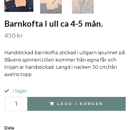
Barnkofta i ull ca 4-5 mån.
450 kr
Handstickad barnkofta ,stickad i ullgarn spunnet på
Båvens spinneri.Ullen kommer från egna får och
tröjan är handstickad. Längd i nacken 30 cm,från
axelns topp
I lager
LÄGG I KORGEN
Dela