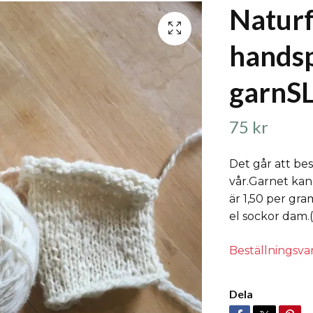
Naturf
hands
garnS
75 kr
Det går att best
vår.Garnet kan 
är 1,50 per gra
el sockor dam.
Beställningsva
Dela