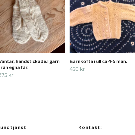
Vantar, handstickade.I garn
Barnkofta i ull ca 4-5 mån.
från egna får.
450 kr
275 kr
undtjänst
Kontakt: