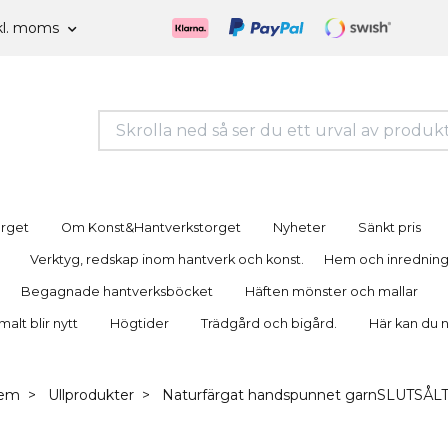
kl. moms
orget
Om Konst&Hantverkstorget
Nyheter
Sänkt pris
Verktyg, redskap inom hantverk och konst.
Hem och inrednin
Begagnade hantverksböcket
Häften mönster och mallar
lt blir nytt
Högtider
Trädgård och bigård.
Här kan du 
em
Ullprodukter
Naturfärgat handspunnet garnSLUTSÅL