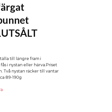
ärgat
punnet
LUTSÅLT
älla till längre fram i
fås i nystan eller härva.Priset
m. Två nystan räcker till vantar
(ca 89-190g
ra