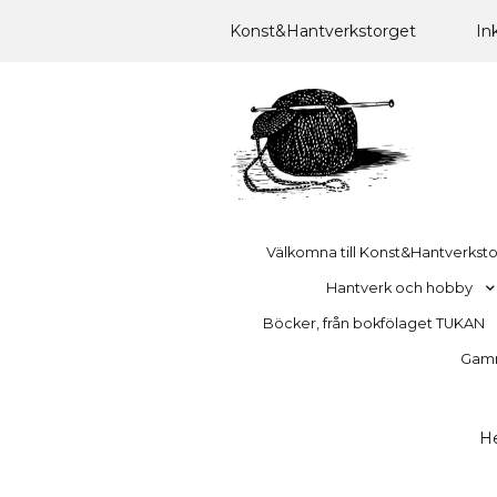
Konst&Hantverkstorget
In
Välkomna till Konst&Hantverkst
Hantverk och hobby
Böcker, från bokfölaget TUKAN
Gamma
H