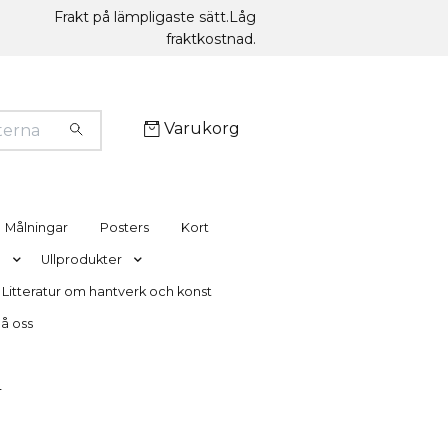
Frakt på lämpligaste sätt.Låg
fraktkostnad.
Varukorg
Målningar
Posters
Kort
g
Ullprodukter
Litteratur om hantverk och konst
nå oss
T