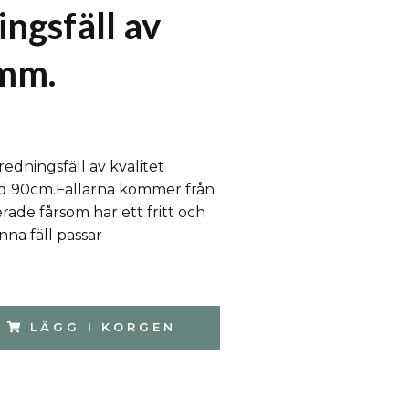
ingsfäll av
amm.
edningsfäll av kvalitet
gd 90cm.Fällarna kommer från
erade fårsom har ett fritt och
nna fäll passar
LÄGG I KORGEN