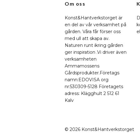
Om oss
K
Konst&Hantverkstorget är
D
en del av vår verksamhet på
k
gården. Våra får förser oss
e
med ull att skapa av.
Naturen runt ikring gården
ger inspiration .Vi driver även
verksamheten
Ammamossens
Gårdsprodukter.Företags
namn:EDOVISA org
nr:530309-5128 Företagets
adress: Klägghult 2 512 61
Kalv
© 2026 Konst&Hantverkstorget