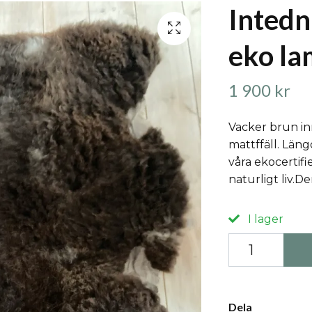
Intedn
eko l
1 900 kr
Vacker brun inr
mattffäll. Län
våra ekocertifi
naturligt liv.De
I lager
Dela