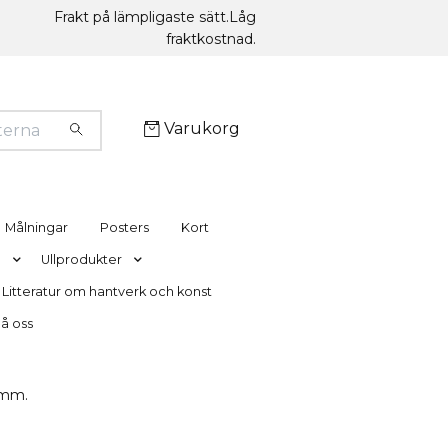
Frakt på lämpligaste sätt.Låg
fraktkostnad.
Varukorg
Målningar
Posters
Kort
g
Ullprodukter
Litteratur om hantverk och konst
nå oss
amm.