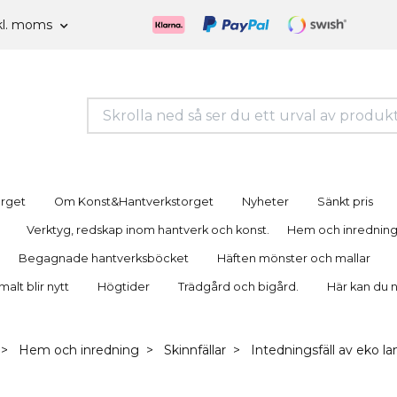
kl. moms
orget
Om Konst&Hantverkstorget
Nyheter
Sänkt pris
Verktyg, redskap inom hantverk och konst.
Hem och inrednin
Begagnade hantverksböcket
Häften mönster och mallar
lt blir nytt
Högtider
Trädgård och bigård.
Här kan du 
Hem och inredning
Skinnfällar
Intedningsfäll av eko l