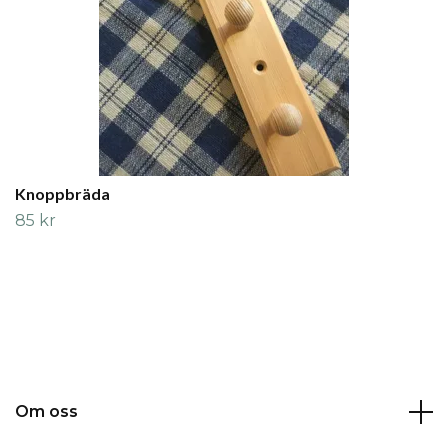
Knoppbräda
85 kr
Om oss