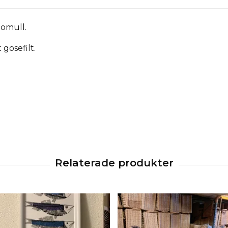
bomull.
gosefilt.