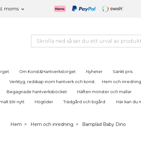
kl. moms
orget
Om Konst&Hantverkstorget
Nyheter
Sänkt pris
Verktyg, redskap inom hantverk och konst.
Hem och inrednin
Begagnade hantverksböcket
Häften mönster och mallar
lt blir nytt
Högtider
Trädgård och bigård.
Här kan du 
Hem
Hem och inredning
Barnpläd Baby Dino