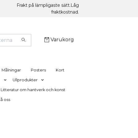
Frakt på lämpligaste sätt.Låg
fraktkostnad.
Varukorg
Målningar
Posters
Kort
g
Ullprodukter
Litteratur om hantverk och konst
nå oss