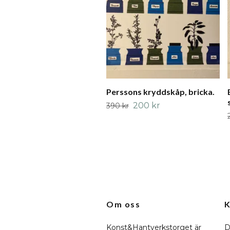
Perssons kryddskåp, bricka.
200 kr
390 kr
Om oss
K
Konst&Hantverkstorget är
D