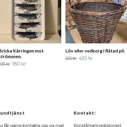
Bricka Kärringen mot
Löv eller vedkorg i flätad pil.
strömmen.
425 kr
525 kr
180 kr
225 kr
undtjänst
Kontakt:
u får gärna kontakta oss via mail
Konst&Hantverkstorget