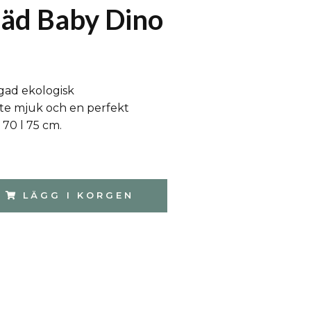
äd Baby Dino
gad ekologisk
te mjuk och en perfekt
 70 l 75 cm.
LÄGG I KORGEN