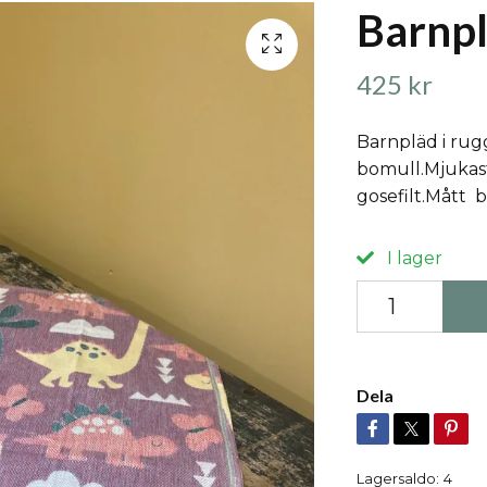
Barnpl
425 kr
Barnpläd i rug
bomull.Mjukas
gosefilt.Mått b
I lager
Dela
Lagersaldo:
4